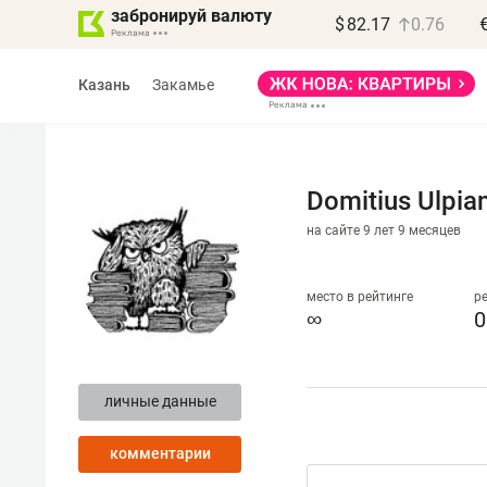
забронируй валюту
$
82.17
0.76
Казань
Закамье
Domitius Ulpia
на сайте 9 лет 9 месяцев
Василь Мазитов
МАРТ
место в рейтинге
р
∞
0
«Не зная местных
правил, бизнес может
личные данные
потерять минимум
полгода»
комментарии
Как бизнесу выйти на зарубежные