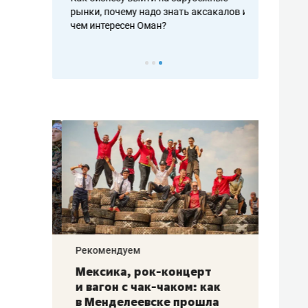
рафакте,
рынки, почему надо знать аксакалов и
о трехкратно
кредитов
чем интересен Оман?
клиентах и ч
Рекомендуем
Рекоме
ой
Мексика, рок-концерт
«Прор
и вагон с чак-чаком: как
30 ме
еским
в Менделеевске прошла
лечит