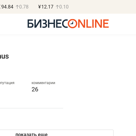
€
94.84
0.78
¥
12.17
0.10
nus
Роман Ободец
Дарья С
«Готовые решения»
«Бросско
епутация
комментарии
26
«Мне лучше
«Мама говорил
не заработать вообще,
помогает отвл
чем потерять
от болезни, чу
репутацию»
себя живой»
показать еще
Владелец отделочной фирмы
Наследница бизнеса по 