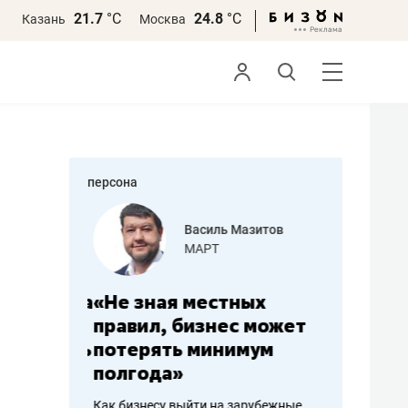
21.7
°С
24.8
°С
Казань
Москва
персона
еменова
Василь Мазитов
»
МАРТ
а: работа
«Не зная местных
«Мне лу
ечься
правил, бизнес может
не зара
вствовать
потерять минимум
чем пот
полгода»
репутац
пошиву
Как бизнесу выйти на зарубежные
Владелец от