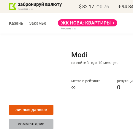
забронируй валюту
$
82.17
0.76
€
94.8
Казань
Закамье
Modi
на сайте 3 года 10 месяцев
Василь Мазитов
МАРТ
место в рейтинге
репутаци
∞
0
«Не зная местных
«
правил, бизнес может
н
личные данные
потерять минимум
ч
полгода»
р
комментарии
Как бизнесу выйти на зарубежные
Вл