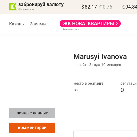
забронируй валюту
$
82.17
0.76
€
94.8
Казань
Закамье
Marusyi Ivanova
на сайте 3 года 10 месяцев
Василь Мазитов
МАРТ
место в рейтинге
репутаци
∞
0
«Не зная местных
«
правил, бизнес может
н
личные данные
потерять минимум
ч
полгода»
р
комментарии
Как бизнесу выйти на зарубежные
Вл