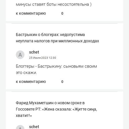
минусы ставят боты несостоятельна )
к комментарию
0
Бастрыкин о блогерах: недопустима
неуплата налогов при миллионных доходах
schet
25 Июля 2023
12:30
Блоггеры - Бастрыкину: сыновьям своим
это скажи.
к комментарию
0
Фарид Мухаметшин о новом сроке в
Госсовете РТ: «Жена сказала: «Җитте сиңа,
хватит!»
schet