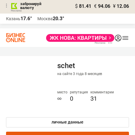
забронируй
$
81.41
€
94.06
¥
12.06
валюту
17.6°
20.3°
Казань
Москва
schet
на сайте 3 года 8 месяцев
место
репутация
комментарии
∞
0
31
личные данные