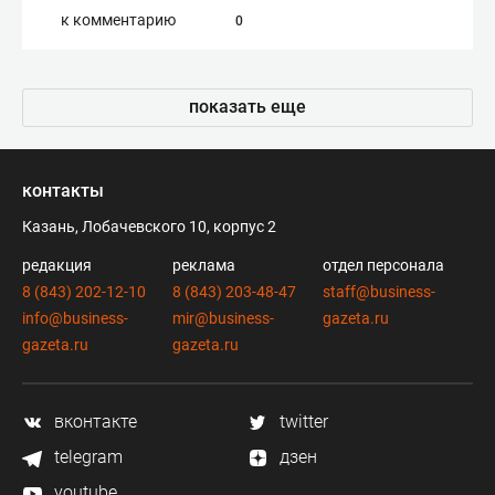
к комментарию
0
показать еще
контакты
Казань, Лобачевского 10, корпус 2
редакция
реклама
отдел персонала
8 (843) 202-12-10
8 (843) 203-48-47
staff@business-
info@business-
mir@business-
gazeta.ru
gazeta.ru
gazeta.ru
вконтакте
twitter
telegram
дзен
youtube