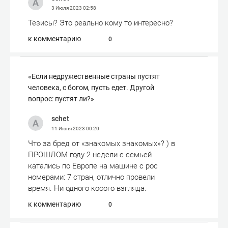
3 Июля 2023
02:58
Тезисы? Это реально кому то интересно?
к комментарию
0
«Если недружественные страны пустят
человека, с богом, пусть едет. Другой
вопрос: пустят ли?»
schet
11 Июня 2023
00:20
Что за бред от «знакомых знакомых»? ) в
ПРОШЛОМ году 2 недели с семьей
катались по Европе на машине с рос
номерами: 7 стран, отлично провели
время. Ни одного косого взгляда.
к комментарию
0