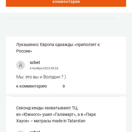
комментарии
Лукашенко: Европа однажды «приползет к
России»
schet
4 Ноября 2023
09:26
Мы: это вы и Володин ? )
к комментарию
0
Секонд-хенды захватывают ТЦ,
из «Южного» ушел «Галамарт», а в «Парк
Хаусе» – матрасы made in Tatarstan