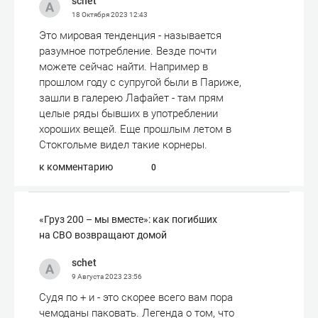
schet
18 Октября 2023
12:43
Это мировая тенденция - называется
разумное потребление. Везде почти
можете сейчас найти. Например в
прошлом году с супругой были в Париже,
зашли в галерею Лафайет - там прям
целые ряды бывших в употреблении
хороших вещей. Еще прошлым летом в
Стокгольме видел такие корнеры.
к комментарию
0
«Груз 200 – мы вместе»: как погибших
на СВО возвращают домой
schet
9 Августа 2023
23:56
Судя по + и - это скорее всего вам пора
чемоданы паковать. Легенда о том, что