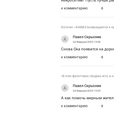
нейросетям? Пусть лучше ра
к комментарию
0
Когогин: «КАМАЗ возвращается к пр
Павел Скрысник
24 Февраля 2023
13:08
Снова Ока появится на доро
к комментарию
0
«В этих фронтовых сводках есть и н
Павел Скрысник
24 Февраля 2023
13:05
А как помочь мирным жителя
к комментарию
0