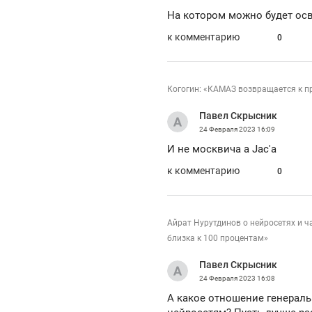
На котором можно будет ос
к комментарию
0
Когогин: «КАМАЗ возвращается к пр
Павел Скрысник
24 Февраля 2023
16:09
И не москвича а Jac'a
к комментарию
0
Айрат Нурутдинов о нейросетях и ч
близка к 100 процентам»
Павел Скрысник
24 Февраля 2023
16:08
А какое отношение генерал