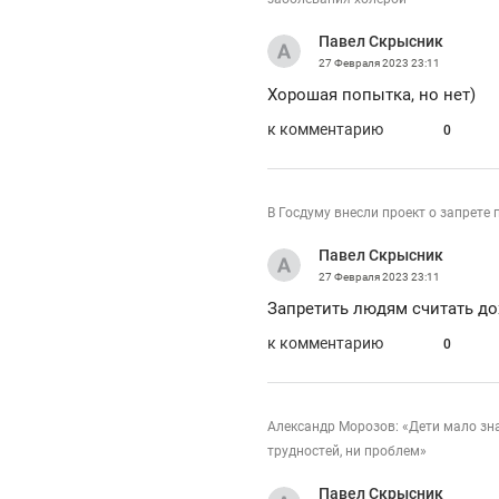
рынки, почему надо знать аксакалов и
о 
чем интересен Оман?
Павел Скрысник
кл
27 Февраля 2023
23:11
Хорошая попытка, но нет)
к комментарию
0
В Госдуму внесли проект о запрете
Павел Скрысник
27 Февраля 2023
23:11
Запретить людям считать до
к комментарию
0
Рекомендуем
Рекомендуем
Александр Морозов: «Дети мало знаю
Как ГК «МИР ГРУПП» и ВТБ
150 камер 
трудностей, ни проблем»
создают оазис жилого
ID вместо 
комфорта под Казанью
безопаснос
Павел Скрысник