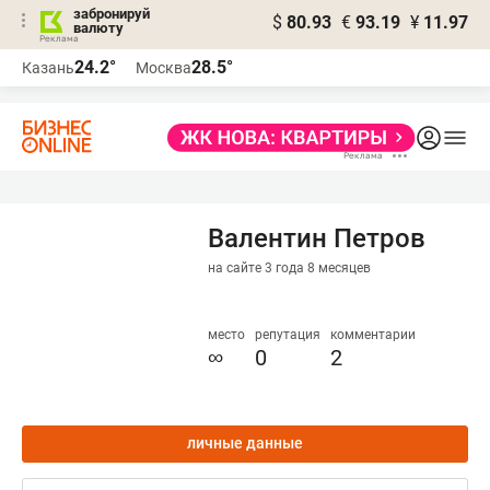
забронируй
$
80.93
€
93.19
¥
11.97
валюту
24.2°
28.5°
Казань
Москва
Валентин Петров
на сайте 3 года 8 месяцев
место
репутация
комментарии
∞
0
2
личные данные