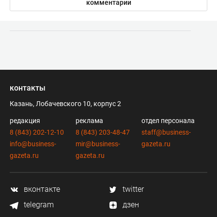
комментарии
контакты
Казань, Лобачевского 10, корпус 2
редакция
реклама
отдел персонала
8 (843) 202-12-10
8 (843) 203-48-47
staff@business-
info@business-
mir@business-
gazeta.ru
gazeta.ru
gazeta.ru
вконтакте
twitter
telegram
дзен