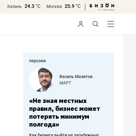
24.3
°С
25.9
°С
Казань
Москва
персона
еменова
Василь Мазитов
»
МАРТ
а: работа
«Не зная местных
«Мне лу
ечься
правил, бизнес может
не зара
вствовать
потерять минимум
чем пот
полгода»
репутац
пошиву
Как бизнесу выйти на зарубежные
Владелец от