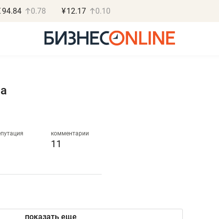
€
94.84
0.78
¥
12.17
0.10
на
Роман Ободец
Дарья С
«Готовые решения»
«Бросско
епутация
комментарии
11
«Мне лучше
«Мама говорил
не заработать вообще,
помогает отвл
чем потерять
от болезни, чу
репутацию»
себя живой»
показать еще
Владелец отделочной фирмы
Наследница бизнеса по 