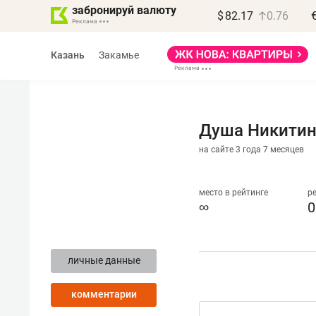
забронируй валюту
$
82.17
0.76
Казань
Закамье
Душа Никити
на сайте 3 года 7 месяцев
Василь Мазитов
МАРТ
место в рейтинге
р
∞
0
«Не зная местных
правил, бизнес может
личные данные
потерять минимум
полгода»
комментарии
Как бизнесу выйти на зарубежные