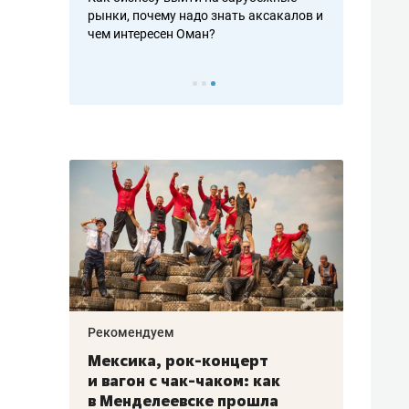
рафакте,
рынки, почему надо знать аксакалов и
о трехкратно
кредитов
чем интересен Оман?
клиентах и ч
Рекомендуем
Рекоме
ой
Мексика, рок-концерт
«Прор
и вагон с чак-чаком: как
30 ме
еским
в Менделеевске прошла
лечит