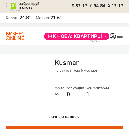
забронируй
$
82.17
€
94.84
¥
12.17
валюту
24.8°
21.6°
Казань
Москва
Kusman
на сайте 3 года 6 месяцев
место
репутация
комментарии
∞
0
1
личные данные