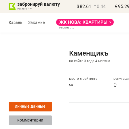
забронируй валюту
$
82.61
0.44
€
95.2
Казань
Закамье
Каменщикъ
на сайте 3 года 4 месяца
место в рейтинге
репутаци
∞
0
«
п
личные данные
п
п
комментарии
Ка