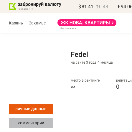
забронируй валюту
$
81.41
0.48
€
94.0
Казань
Закамье
Fedel
на сайте 3 года 4 месяца
Василь Мазитов
МАРТ
место в рейтинге
репутаци
∞
0
«Не зная местных
«
правил, бизнес может
н
личные данные
потерять минимум
ч
полгода»
р
комментарии
Как бизнесу выйти на зарубежные
Вл