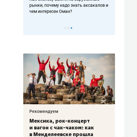
рафакте,
рынки, почему надо знать аксакалов и
о трехкратно
кредитов
чем интересен Оман?
клиентах и ч
Рекомендуем
Рекоме
ой
Мексика, рок-концерт
«Прор
и вагон с чак-чаком: как
30 ме
еским
в Менделеевске прошла
лечит