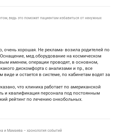
состоянием как основа
антихрупких команд
ытом, ведь это поможет пациентам избавиться от ненужных
, очень хорошая. Не реклама- возила родителей по
 Оснащение, мед.оборудование на космическом
овым именем, операции проводят, в основном,
акого дискомфорта с анализами и пр., все
м виде и остается в системе, по кабинетам водят за
 указано, что клиника работает по американской
сть и квалификация персонала под постоянным
окий рейтинг по лечению онкобольных.
а и Мамаева – хронология событий