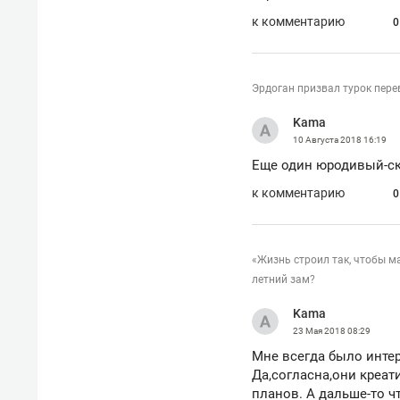
к комментарию
0
Эрдоган призвал турок пере
Kama
10 Августа 2018
16:19
Еще один юродивый-с
к комментарию
0
«Жизнь строил так, чтобы м
летний зам?
Kama
23 Мая 2018
08:29
Мне всегда было инте
Да,согласна,они креат
планов. А дальше-то ч