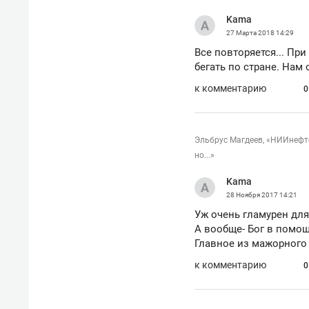
Kama
27 Марта 2018
14:29
Все повторяется... При
бегать по стране. Нам 
к комментарию
0
Эльбрус Магдеев, «НИИнефте
но...»
Kama
28 Ноября 2017
14:21
Уж очень гламурен для
А вообще- Бог в помощ
Главное из мажорного 
к комментарию
0