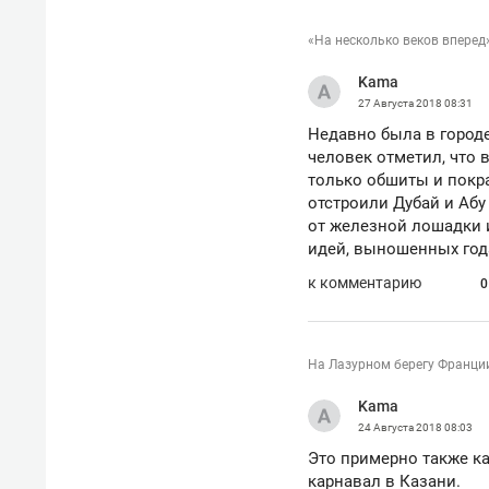
«На несколько веков вперед
Kama
27 Августа 2018
08:31
Недавно была в городе
человек отметил, что 
только обшиты и покр
отстроили Дубай и Абу
от железной лошадки 
идей, выношенных год
к комментарию
0
На Лазурном берегу Франции
Kama
24 Августа 2018
08:03
Это примерно также к
карнавал в Казани.