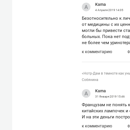
Kama
рынки, почему надо знать аксакал
чем интересен Оман?
4 Апреля 2019
14:05
Безотносительно к ли
от медицины с их цен
могли бы привести ст
больных. Пока нет под
не более чем уринотер
к комментарию
0
«Нотр-Дам в темноте как ун
Собянина
Kama
31 Января 2019
15:46
Французам не понять к
Рекомендуем
Рекоме
китайских лампочек и 
Как ГК «МИР ГРУПП» и ВТБ
150 ка
И на эти деньги постр
создают оазис жилого
ID вме
к комментарию
комфорта под Казанью
безоп
0