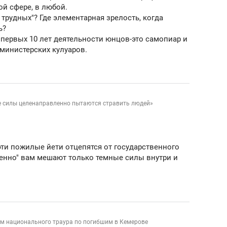
й сфере, в любой.
 трудных"? Где элементарная зрелость, когда
ь?
т первых 10 лет деятельности юнцов-это самопиар и
министерских кулуаров.
е силы целенаправленно пытаются стравить людей»
 эти пожилые йети отцепятся от государственного
енно" вам мешают только темные силы внутри и
ем национального траура по погибшим в Кемерове