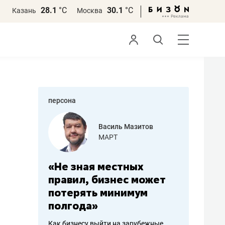
28.1
°С
30.1
°С
Казань
Москва
персона
еменова
Василь Мазитов
»
МАРТ
а: работа
«Не зная местных
«Мне лу
ечься
правил, бизнес может
не зара
вствовать
потерять минимум
чем пот
полгода»
репутац
пошиву
Как бизнесу выйти на зарубежные
Владелец от