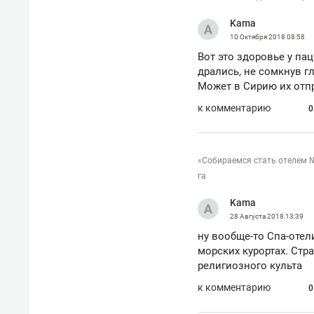
Kama
10 Октября 2018
08:58
Вот это здоровье у па
дрались, не сомкнув г
Может в Сирию их отп
к комментарию
0
«Собираемся стать отелем №
га
Kama
28 Августа 2018
13:39
ну вообще-то Спа-отел
морских курортах. Стр
религиозного культа
к комментарию
0