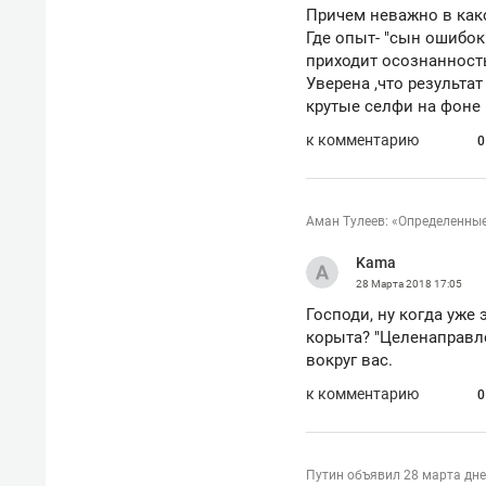
Причем неважно в како
Где опыт- "сын ошибок
приходит осознанност
Уверена ,что результа
крутые селфи на фоне 
к комментарию
0
Аман Тулеев: «Определенны
Kama
28 Марта 2018
17:05
Господи, ну когда уже
корыта? "Целенаправл
вокруг вас.
к комментарию
0
Путин объявил 28 марта дн