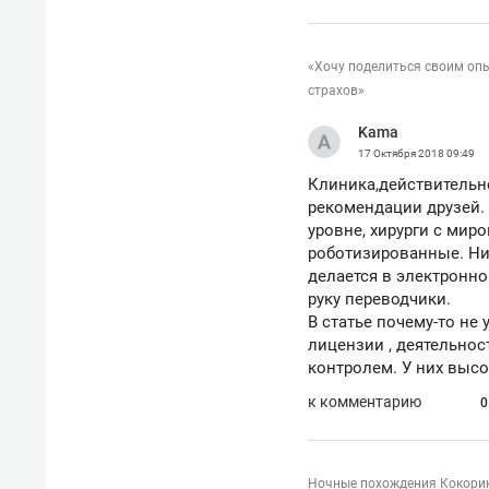
«Хочу поделиться своим оп
страхов»
Kama
17 Октября 2018
09:49
Клиника,действительно
рекомендации друзей.
уровне, хирурги с мир
роботизированные. Ник
делается в электронно
руку переводчики.
В статье почему-то не
лицензии , деятельно
контролем. У них выс
к комментарию
0
Ночные похождения Кокорин