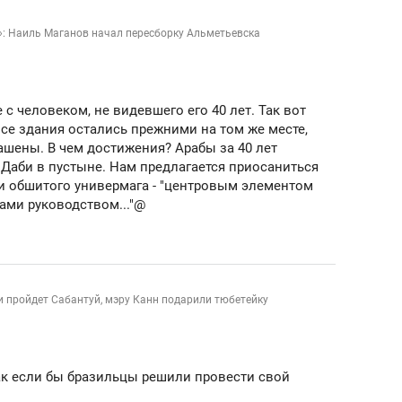
»: Наиль Маганов начал пересборку Альметьевска
 с человеком, не видевшего его 40 лет. Так вот
все здания остались прежними на том же месте,
ашены. В чем достижения? Арабы за 40 лет
 Даби в пустыне. Нам предлагается приосаниться
и обшитого универмага - "центровым элементом
ами руководством..."@
 пройдет Сабантуй, мэру Канн подарили тюбетейку
ак если бы бразильцы решили провести свой