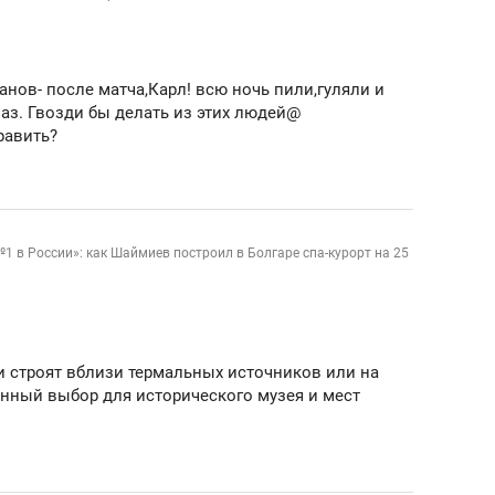
цанов- после матча,Карл! всю ночь пили,гуляли и
лаз. Гвозди бы делать из этих людей@
равить?
1 в России»: как Шаймиев построил в Болгаре спа-курорт на 25
и строят вблизи термальных источников или на
анный выбор для исторического музея и мест