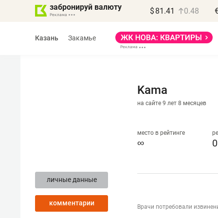
забронируй валюту
$
81.41
0.48
Казань
Закамье
Kama
на сайте 9 лет 8 месяцев
Василь Мазитов
МАРТ
место в рейтинге
р
∞
0
«Не зная местных
правил, бизнес может
личные данные
потерять минимум
полгода»
комментарии
Врачи потребовали извинен
Как бизнесу выйти на зарубежные