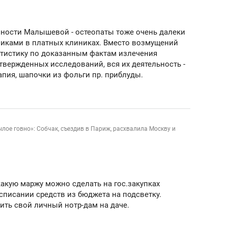
ов и
о трехкратном росте цен, дотошных
школьной формы о конт
клиентах и чудных запросах мастеров
налогах и развитии без 
чности Малышевой - остеопаты тоже очень далеки
никами в платных клиниках. Вместо возмущений
атистику по доказанным фактам излечения
твержденных исследований, вся их деятельность -
апия, шапочки из фольги пр. приблуды.
ылое говно»: Собчак, съездив в Париж, расхвалила Москву и
акую маржу можно сделать на гос.закупках
ндуем
Рекомендуем
списании средств из бюджета на подсветку.
мер до квартиры и Face
Опыт выживания в дик
оить свой личный нотр-дам на даче.
сто ключа: какой будет
природе, работа
асность в ЖК «Нова»
с ментальным и физич