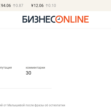
€
94.06
0.87
¥
12.06
0.10
Роман Ободец
Дарья С
«Готовые решения»
«Бросско
епутация
комментарии
30
«Мне лучше
«Мама говорил
не заработать вообще,
помогает отвл
чем потерять
от болезни, чу
репутацию»
себя живой»
ий от Малышевой после фразы об остеопатии
Владелец отделочной фирмы
Наследница бизнеса по 