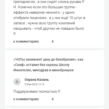
преподнесла , а они сидят сложа рукава !!!
И. Конечно если это большая группа -
эффекта наверное немного - у одних
отобрали лицензию , а у них ещё 10 штук в
запасе , нужно всю группу компаний
накрывать - чтоб другим не повадно было
!!!
к комментарию
0
«ЧОПы занижают цену до безобразия»: как
«Скиф» оставил без охраны Школу
Иннополис, минздрав и минобрнауки
Охрана Казань
5 Мая 2023
12:15
Поддерживаю полностью !!!
к комментарию
0