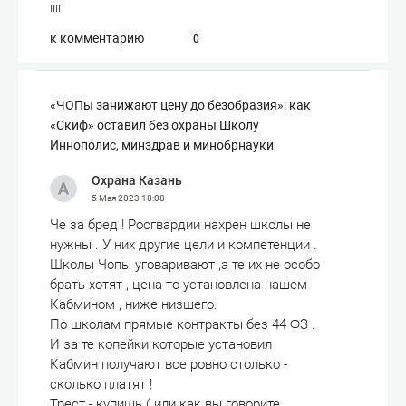
!!!!
к комментарию
0
«ЧОПы занижают цену до безобразия»: как
«Скиф» оставил без охраны Школу
Иннополис, минздрав и минобрнауки
Охрана Казань
5 Мая 2023
18:08
Че за бред ! Росгвардии нахрен школы не
нужны . У них другие цели и компетенции .
Школы Чопы уговаривают ,а те их не особо
брать хотят , цена то установлена нашем
Кабмином , ниже низшего.
По школам прямые контракты без 44 ФЗ .
И за те копейки которые установил
Кабмин получают все ровно столько -
сколько платят !
Трест - купишь ( или как вы говорите