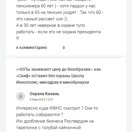
пенсионера 60 лет ) - хотя пардон у нас
только в 65 на пенсию уходят . Так что 60 -
это самый рассвет сил )) .
А в 30 лет наверное в охране тупо
работать - если это не охрана президента
!!!
к комментарию
0
«ЧОПы занижают цену до безобразия»: как
«Скиф» оставил без охраны Школу
Иннополис, минздрав и минобрнауки
Охрана Казань
5 Мая 2023
12:21
Интересно куда ИФНС смотрит ? Они то
работать собираются ?
Им дробление бизнеса Росгвардия на
тарелочке с голубой каёмочкой