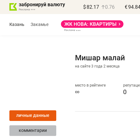
забронируй валюту
$
82.17
0.76
€
94.8
Казань
Закамье
Мишар малай
на сайте 3 года 2 месяца
место в рейтинге
репутаци
∞
0
«
п
личные данные
п
п
комментарии
Ка