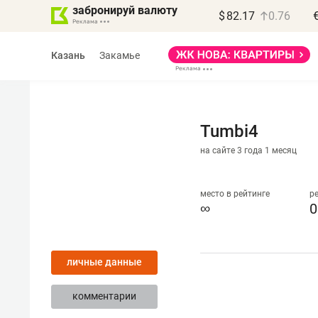
забронируй валюту
$
82.17
0.76
Казань
Закамье
Tumbi4
на сайте 3 года 1 месяц
Василь Мазитов
МАРТ
место в рейтинге
р
∞
0
«Не зная местных
правил, бизнес может
личные данные
потерять минимум
полгода»
комментарии
Как бизнесу выйти на зарубежные