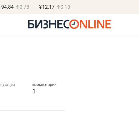
€
94.84
0.78
¥
12.17
0.10
Роман Ободец
Дарья С
«Готовые решения»
«Бросско
епутация
комментарии
1
«Мне лучше
«Мама говорил
не заработать вообще,
помогает отвл
чем потерять
от болезни, чу
репутацию»
себя живой»
Владелец отделочной фирмы
Наследница бизнеса по 