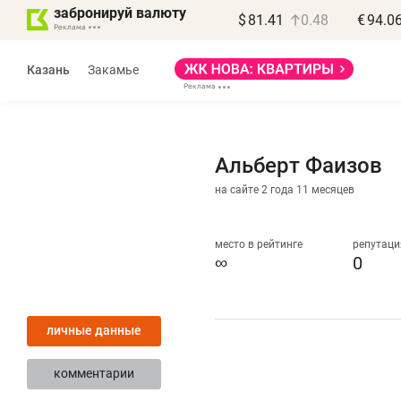
забронируй валюту
$
81.41
0.48
€
94.0
Казань
Закамье
Альберт Фаизов
на сайте 2 года 11 месяцев
место в рейтинге
репутаци
∞
0
«
п
личные данные
п
п
комментарии
Ка