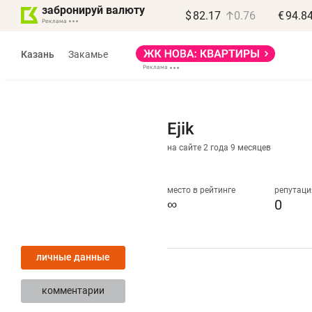
забронируй валюту
$
82.17
0.76
€
94.8
Казань
Закамье
Ejik
на сайте 2 года 9 месяцев
Василь Мазитов
МАРТ
место в рейтинге
репутаци
∞
0
«Не зная местных
«
правил, бизнес может
н
личные данные
потерять минимум
ч
полгода»
р
комментарии
Как бизнесу выйти на зарубежные
Вл