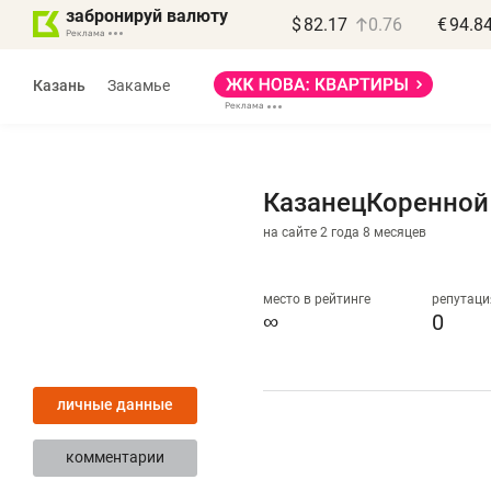
забронируй валюту
$
82.17
0.76
€
94.8
Казань
Закамье
КазанецКоренной
на сайте 2 года 8 месяцев
Василь Мазитов
МАРТ
место в рейтинге
репутаци
∞
0
«Не зная местных
«
правил, бизнес может
н
личные данные
потерять минимум
ч
полгода»
р
комментарии
Как бизнесу выйти на зарубежные
Вл