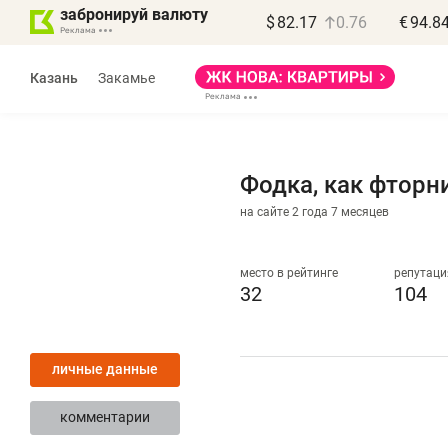
забронируй валюту
$
82.17
0.76
€
94.8
Казань
Закамье
Фодка, как фторн
на сайте 2 года 7 месяцев
Василь Мазитов
МАРТ
место в рейтинге
репутаци
32
104
«Не зная местных
«
правил, бизнес может
н
личные данные
потерять минимум
ч
полгода»
р
комментарии
Как бизнесу выйти на зарубежные
Вл