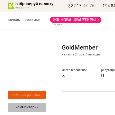
забронируй валюту
$
82.17
0.76
€
94.8
Казань
Закамье
GoldMember
на сайте 2 года 7 месяцев
Василь Мазитов
МАРТ
место в рейтинге
репутаци
∞
0
«Не зная местных
«
правил, бизнес может
н
личные данные
потерять минимум
ч
полгода»
р
комментарии
Как бизнесу выйти на зарубежные
Вл