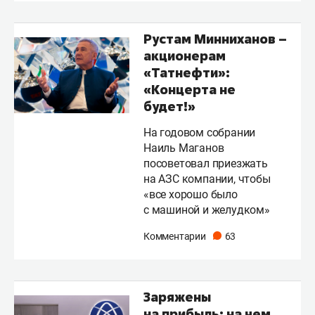
Рустам Минниханов –
акционерам
«Татнефти»:
«Концерта не
будет!»
На годовом собрании
Наиль Маганов
посоветовал приезжать
на АЗС компании, чтобы
«все хорошо было
с машиной и желудком»
Комментарии
63
Заряжены
на прибыль: на чем