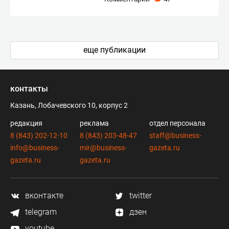
еще публикации
контакты
Казань, Лобачевского 10, корпус 2
редакция
реклама
отдел персонала
8 (843) 202-12-10
8 (843) 203-48-47
staff@business-
info@business-
mir@business-
gazeta.ru
gazeta.ru
gazeta.ru
вконтакте
twitter
telegram
дзен
youtube