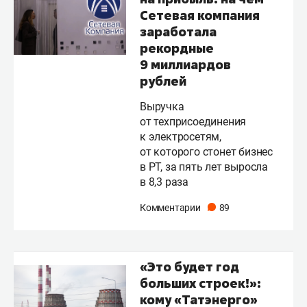
Сетевая компания
заработала
рекордные
9 миллиардов
рублей
Выручка
от техприсоединения
к электросетям,
от которого стонет бизнес
в РТ, за пять лет выросла
в 8,3 раза
Комментарии
89
«Это будет год
больших строек!»:
кому «Татэнерго»