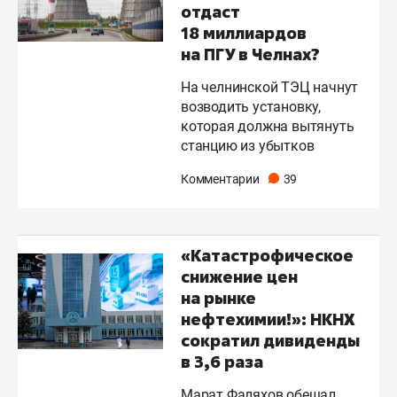
отдаст
18 миллиардов
на ПГУ в Челнах?
На челнинской ТЭЦ начнут
возводить установку,
которая должна вытянуть
станцию из убытков
Комментарии
39
«Катастрофическое
снижение цен
на рынке
нефтехимии!»: НКНХ
сократил дивиденды
в 3,6 раза
Марат Фаляхов обещал