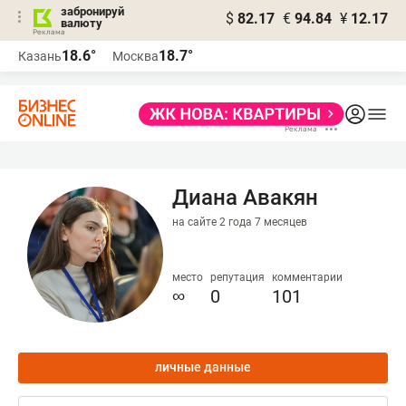
забронируй
$
82.17
€
94.84
¥
12.17
валюту
18.6°
18.7°
Казань
Москва
Диана Авакян
на сайте 2 года 7 месяцев
место
репутация
комментарии
∞
0
101
личные данные