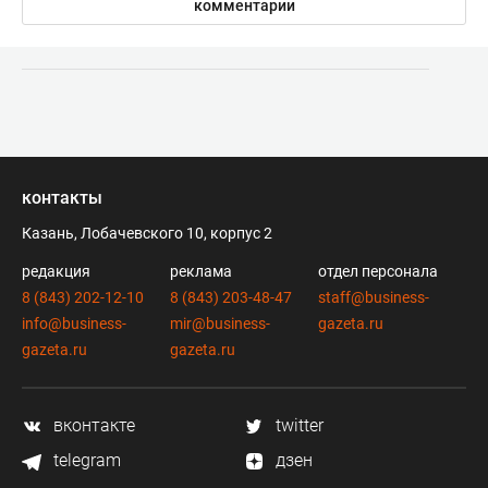
комментарии
контакты
Казань, Лобачевского 10, корпус 2
редакция
реклама
отдел персонала
8 (843) 202-12-10
8 (843) 203-48-47
staff@business-
info@business-
mir@business-
gazeta.ru
gazeta.ru
gazeta.ru
вконтакте
twitter
telegram
дзен