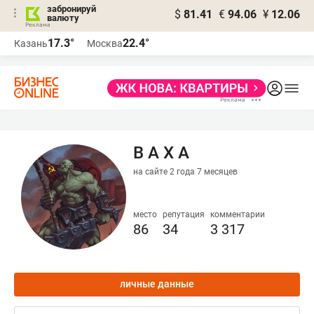
забронируй
$
81.41
€
94.06
¥
12.06
валюту
17.3°
22.4°
Казань
Москва
В А Х А
на сайте 2 года 7 месяцев
место
репутация
комментарии
86
34
3 317
личные данные