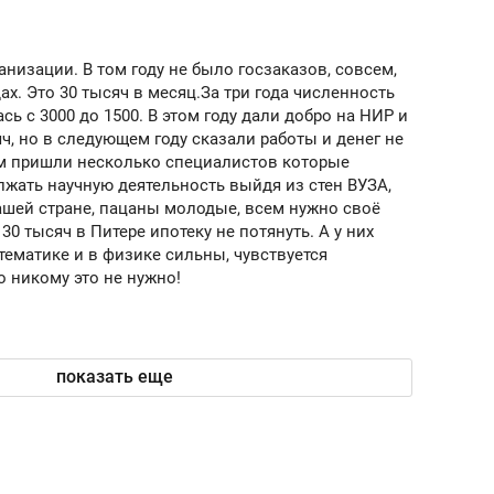
ов и
о трехкратном росте цен, дотошных
школьной формы о конт
клиентах и чудных запросах мастеров
налогах и развитии без 
анизации. В том году не было госзаказов, совсем,
ах. Это 30 тысяч в месяц.За три года численность
сь с 3000 до 1500. В этом году дали добро на НИР и
яч, но в следующем году сказали работы и денег не
нам пришли несколько специалистов которые
жать научную деятельность выйдя из стен ВУЗА,
ашей стране, пацаны молодые, всем нужно своё
 30 тысяч в Питере ипотеку не потянуть. А у них
атематике и в физике сильны, чувствуется
о никому это не нужно!
показать еще
ндуем
Рекомендуем
мер до квартиры и Face
Опыт выживания в дик
сто ключа: какой будет
природе, работа
асность в ЖК «Нова»
с ментальным и физич