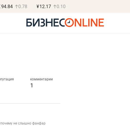
€
94.84
0.78
¥
12.17
0.10
Роман Ободец
Дарья С
«Готовые решения»
«Бросско
епутация
комментарии
1
«Мне лучше
«Мама говорил
не заработать вообще,
помогает отвл
чем потерять
от болезни, чу
репутацию»
себя живой»
: почему не слышно фанфар
Владелец отделочной фирмы
Наследница бизнеса по 