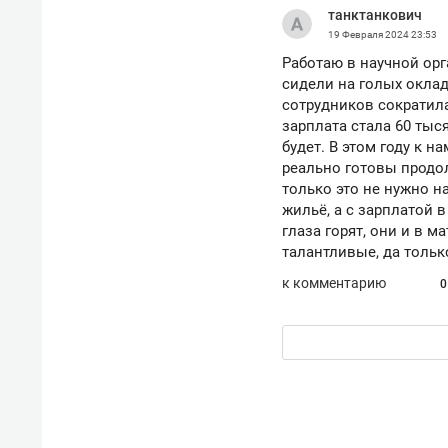
танктанкович
рынки, почему надо знать аксакал
чем интересен Оман?
19 Февраля 2024
23:53
Работаю в научной орг
сидели на голых оклад
сотрудников сократила
зарплата стала 60 тыс
будет. В этом году к 
реально готовы продол
только это не нужно н
жильё, а с зарплатой в
глаза горят, они и в м
талантливые, да тольк
к комментарию
0
Рекомендуем
Рекоме
Как ГК «МИР ГРУПП» и ВТБ
150 ка
создают оазис жилого
ID вме
комфорта под Казанью
безоп