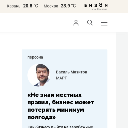
20.8
°С
23.9
°С
Казань
Москва
персона
еменова
Василь Мазитов
»
МАРТ
а: работа
«Не зная местных
«Мне лу
ечься
правил, бизнес может
не зара
вствовать
потерять минимум
чем пот
полгода»
репутац
пошиву
Как бизнесу выйти на зарубежные
Владелец от