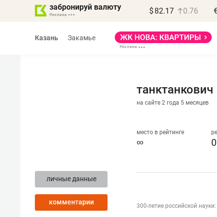
забронируй валюту
$
82.17
0.76
Казань
Закамье
танктанкович
на сайте 2 года 5 месяцев
Василь Мазитов
МАРТ
место в рейтинге
р
∞
0
«Не зная местных
правил, бизнес может
личные данные
потерять минимум
полгода»
комментарии
300-летие российской науки
Как бизнесу выйти на зарубежные