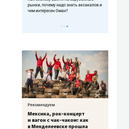
рафакте,
рынки, почему надо знать аксакалов и
о трехкратно
кредитов
чем интересен Оман?
клиентах и ч
Рекомендуем
Рекоме
ой
Мексика, рок-концерт
«Прор
и вагон с чак-чаком: как
30 ме
еским
в Менделеевске прошла
лечит