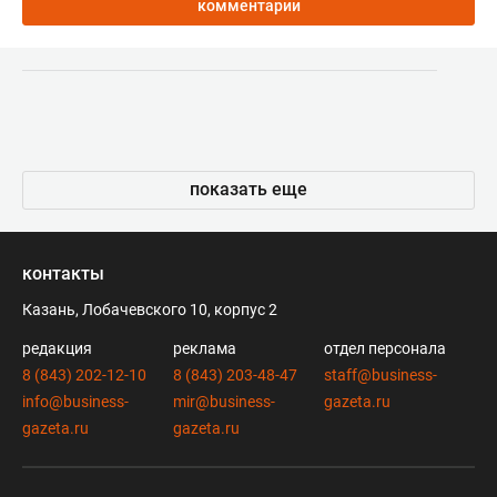
комментарии
показать еще
контакты
Казань, Лобачевского 10, корпус 2
редакция
реклама
отдел персонала
8 (843) 202-12-10
8 (843) 203-48-47
staff@business-
info@business-
mir@business-
gazeta.ru
gazeta.ru
gazeta.ru