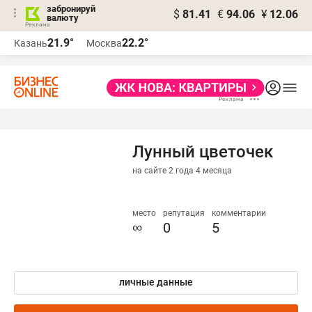
забронируй
$
81.41
€
94.06
¥
12.06
валюту
21.9°
22.2°
Казань
Москва
Лунный цветочек
на сайте 2 года 4 месяца
место
репутация
комментарии
∞
0
5
личные данные