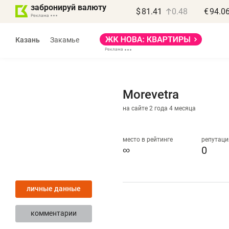
забронируй валюту
$
81.41
0.48
€
94.0
Казань
Закамье
Morevetra
на сайте 2 года 4 месяца
Василь Мазитов
МАРТ
место в рейтинге
репутаци
∞
0
«Не зная местных
«
правил, бизнес может
н
личные данные
потерять минимум
ч
полгода»
р
комментарии
Как бизнесу выйти на зарубежные
Вл