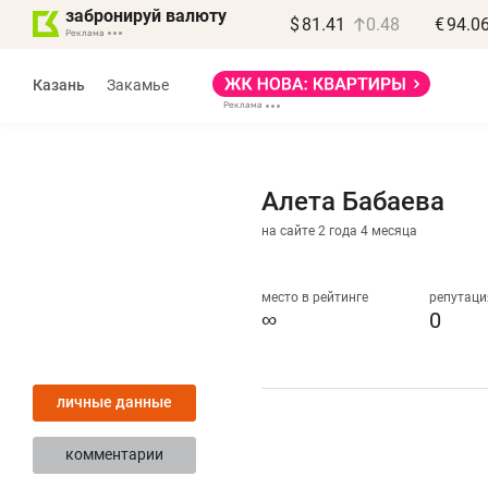
забронируй валюту
$
81.41
0.48
€
94.0
Казань
Закамье
Алета Бабаева
на сайте 2 года 4 месяца
Василь Мазитов
МАРТ
место в рейтинге
репутаци
∞
0
«Не зная местных
«
правил, бизнес может
н
личные данные
потерять минимум
ч
полгода»
р
комментарии
Как бизнесу выйти на зарубежные
Вл