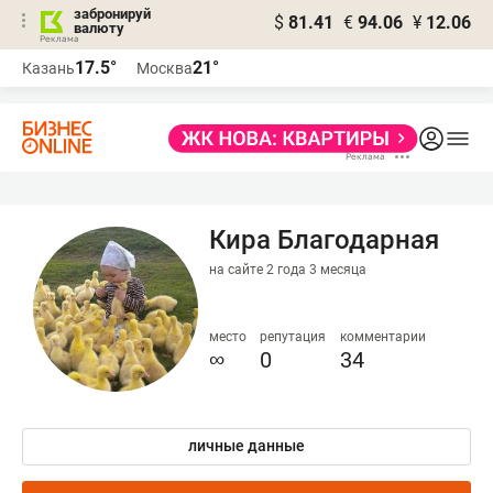
забронируй
$
81.41
€
94.06
¥
12.06
валюту
17.5°
21°
Казань
Москва
Кира Благодарная
на сайте 2 года 3 месяца
место
репутация
комментарии
∞
0
34
личные данные