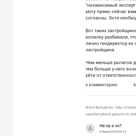
"независимый эксперт о
могу прямо сейчас вам
согласны. Хотя необхо
Вот таких застройщи
копилку разбивали, чт
лично гендиректор ее 
застройщика.
Чем меньше рычагов да
тем больше у него во
уйти от ответственнос
к комментарию
0
Илья Вольфсон: «Мы отсека
зарабатывали деньги на но
Не ну а чо?
6 Июня 2024
09:16