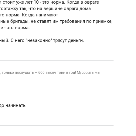
 стоит уже лет 10 - это норма. Когда в овраге
оэтажку так, что на вершине оврага дома
это норма. Когда нанимают
ые бригады, не ставят им требования по приемке,
е - это норма.
ый. С него "незаконно" трясут деньги.
, только послушать – 600 тысяч тонн в год! Мусорить мы
адо начинать