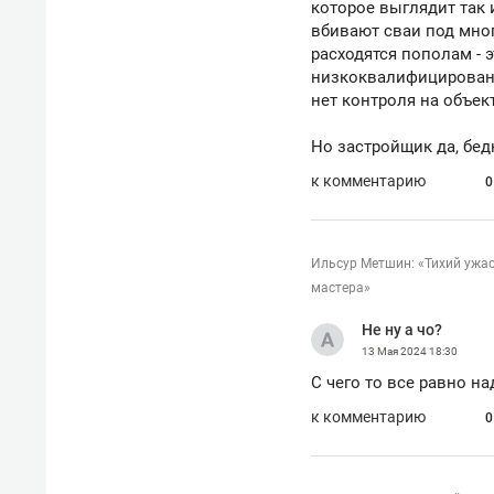
которое выглядит так и
вбивают сваи под мног
расходятся пополам - 
низкоквалифицированн
нет контроля на объект
Но застройщик да, бедн
к комментарию
0
Ильсур Метшин: «Тихий ужас
мастера»
Не ну а чо?
13 Мая 2024
18:30
С чего то все равно н
к комментарию
0