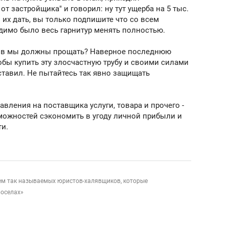
т застройщика" и говорил: ну тут ущерба на 5 тыс.
 их дать, вы только подпишите что со всем
димо было весь гарнитур менять полностью.
ков мы должны прощать? Наверное последнюю
обы купить эту злосчастную трубу и своими силами
ставил. Не пытайтесь так явно защищать
вления на поставщика услуги, товара и прочего -
зможностей сэкономить в угоду личной прибыли и
ти.
ем так называемых юристов-халявщиков, которые
воселах»