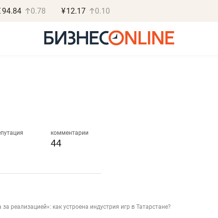
€
94.84
0.78
¥
12.17
0.10
Роман Ободец
Дарья С
«Готовые решения»
«Бросско
епутация
комментарии
44
«Мне лучше
«Мама говорил
не заработать вообще,
помогает отвл
чем потерять
от болезни, чу
репутацию»
себя живой»
а за реализацией»: как устроена индустрия игр в Татарстане?
Владелец отделочной фирмы
Наследница бизнеса по 