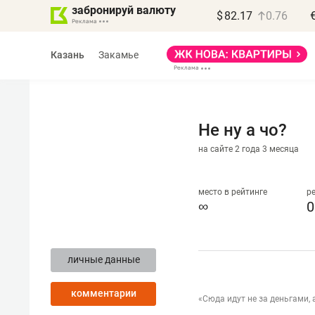
забронируй валюту
$
82.17
0.76
Казань
Закамье
Не ну а чо?
на сайте 2 года 3 месяца
Василь Мазитов
МАРТ
место в рейтинге
р
∞
0
«Не зная местных
правил, бизнес может
личные данные
потерять минимум
полгода»
комментарии
«Сюда идут не за деньгами, 
Как бизнесу выйти на зарубежные