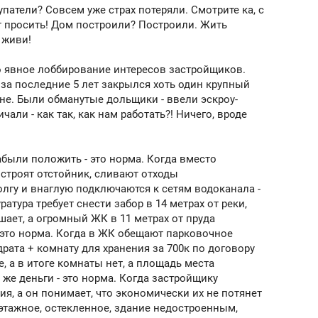
купатели? Совсем уже страх потеряли. Смотрите ка, с
т просить! Дом построили? Построили. Жить
 живи!
то явное лоббирование интересов застройщиков.
 за последние 5 лет закрылся хоть один крупный
не. Были обманутые дольщики - ввели эскроу-
чали - как так, как нам работать?! Ничего, вроде
абыли положить - это норма. Когда вместо
строят отстойник, сливают отходы
лгу и внаглую подключаются к сетям водоканала -
ратура требует снести забор в 14 метрах от реки,
ает, а огромный ЖК в 11 метрах от пруда
 это норма. Когда в ЖК обещают парковочное
драта + комнату для хранения за 700к по договору
, а в итоге комнаты нет, а площадь места
 же деньги - это норма. Когда застройщику
я, а он понимает, что экономически их не потянет
 этажное, остекленное, здание недостроенным,