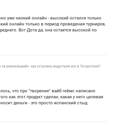
ов и
о трехкратном росте цен, дотошных
школьной формы о конт
клиентах и чудных запросах мастеров
налогах и развитии без 
вно уже низкий онлайн - высокий остался только
окий онлайн только в период проведения турниров,
реднего. Вот Дота да, она остается высокой по
а за реализацией»: как устроена индустрия игр в Татарстане?
ось, что про "творение" вайб геймс написано
того как этот продукт сделан, какая у него целевая
иносит деньги - это просто испанский стыд
ндуем
Рекомендуем
мер до квартиры и Face
Опыт выживания в дик
сто ключа: какой будет
природе, работа
асность в ЖК «Нова»
с ментальным и физич