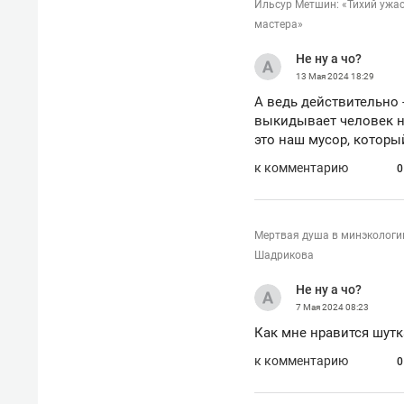
Ильсур Метшин: «Тихий ужас
мастера»
Не ну а чо?
13 Мая 2024
18:29
А ведь действительно -
выкидывает человек не
это наш мусор, который
к комментарию
0
Мертвая душа в минэкологи
Шадрикова
Не ну а чо?
7 Мая 2024
08:23
Как мне нравится шутк
к комментарию
0