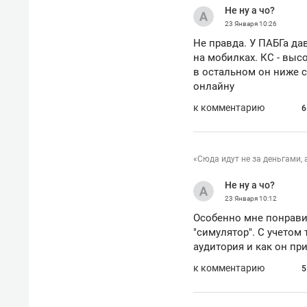
Не ну а чо?
рынки, почему надо знать аксакал
чем интересен Оман?
23 Января
10:26
Не правда. У ПАБГа да
на мобилках. КС - выс
в остальном он ниже с
онлайну
к комментарию
6
«Сюда идут не за деньгами, 
Не ну а чо?
23 Января
10:12
Особенно мне понравил
"симулятор". С учетом 
аудитория и как он пр
Рекомендуем
Рекоме
к комментарию
Как ГК «МИР ГРУПП» и ВТБ
150 ка
5
создают оазис жилого
ID вме
комфорта под Казанью
безоп