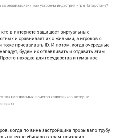
состоянием как основа
а за реализацией»: как устроена индустрия игр в Татарстане?
антихрупких команд
, кто в интернете защищает виртуальных
тных и сравнивает их с живыми, а игроков с
 тоже присваивать ID. И потом, когда очередные
 нападут, будем их отлавливать и отдавать этим
Просто находка для государства и гуманное
ем так называемых юристов-халявщиков, которые
воселах»
ов, когда по вине застройщика прорывало трубу,
ь на кухне убивало в хлам, приходил