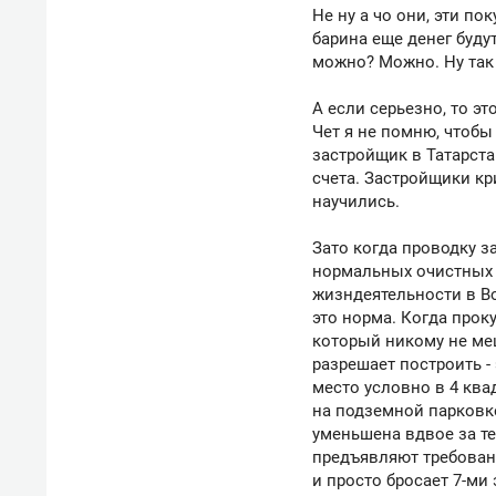
Не ну а чо они, эти по
барина еще денег буду
можно? Можно. Ну так
А если серьезно, то э
Чет я не помню, чтобы
застройщик в Татарста
счета. Застройщики кри
научились.
Зато когда проводку з
нормальных очистных 
жизндеятельности в Во
это норма. Когда проку
который никому не меш
разрешает построить -
место условно в 4 ква
на подземной парковке
уменьшена вдвое за те
предъявляют требовани
и просто бросает 7-ми