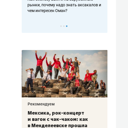
рафакте,
рынки, почему надо знать аксакалов и
о трехкратно
кредитов
чем интересен Оман?
клиентах и ч
Рекомендуем
Рекоме
ой
Мексика, рок-концерт
«Прор
и вагон с чак-чаком: как
30 ме
еским
в Менделеевске прошла
лечит