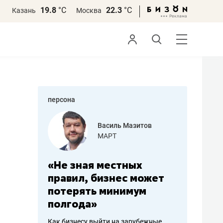
19.8
°С
22.3
°С
Казань
Москва
персона
еменова
Василь Мазитов
»
МАРТ
а: работа
«Не зная местных
«Мне лу
ечься
правил, бизнес может
не зара
вствовать
потерять минимум
чем пот
полгода»
репутац
пошиву
Как бизнесу выйти на зарубежные
Владелец от