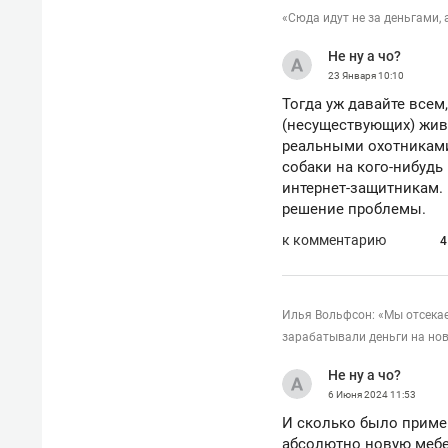
«Сюда идут не за деньгами, 
Не ну а чо?
23 Января
10:10
Тогда уж давайте всем
(несуществующих) живо
реальными охотниками
собаки на кого-нибудь
интернет-защитникам. 
решение проблемы.
к комментарию
4
Илья Вольфсон: «Мы отсека
зарабатывали деньги на но
Не ну а чо?
6 Июня 2024
11:53
И сколько было пример
абсолютно новую мебел