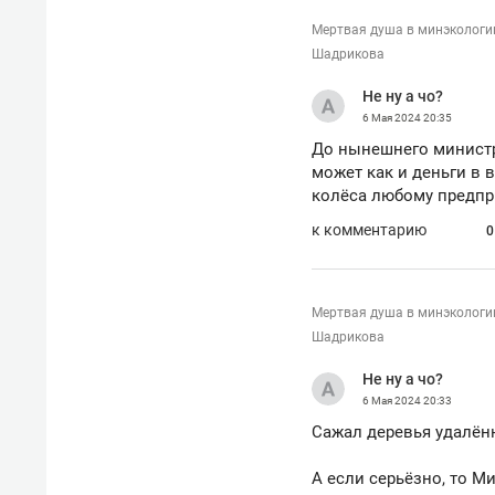
Мертвая душа в минэкологи
Шадрикова
Не ну а чо?
6 Мая 2024
20:35
До нынешнего министр
может как и деньги в 
колёса любому предпри
к комментарию
0
Мертвая душа в минэкологи
Шадрикова
Не ну а чо?
6 Мая 2024
20:33
Сажал деревья удалённ
А если серьёзно, то М