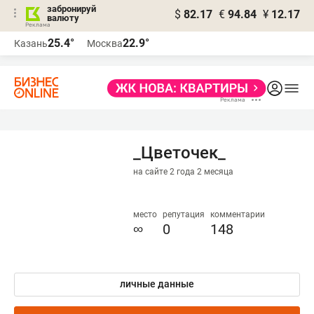
забронируй
$
82.17
€
94.84
¥
12.17
валюту
25.4°
22.9°
Казань
Москва
_Цветочек_
на сайте 2 года 2 месяца
место
репутация
комментарии
∞
0
148
личные данные