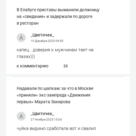
В Елабуге приставы выманили должницу
на «свидание» и задержали по дороге
в ресторан
_Цветочек_
10 Декабря 2025
09:50
капец...доверия к мужчинам тает на
глазах)))
к комментарию
25
Надавали по шапкам: за что в Москве
«приняли» экс-зампреда «Движения
первых» Марата Закирова
_Цветочек_
27 Ноября 2025
15:04
чуйка видимо сработала вот и свалил