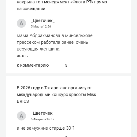
накрыла топ-менеджмент «Флота РТ» прямо
на совещании
_Цветочек_
5 Марта
12:56
мама Абдрахманова в минсельхозе
прессеком работала ранее, очень
верующая женщина,
жаль
к комментарию
5
В 2026 году в Татарстане организуют
международный конкурс красоты Miss
BRICS
_Цветочек_
5 Февраля
16:07
а не замужние старше 30 ?