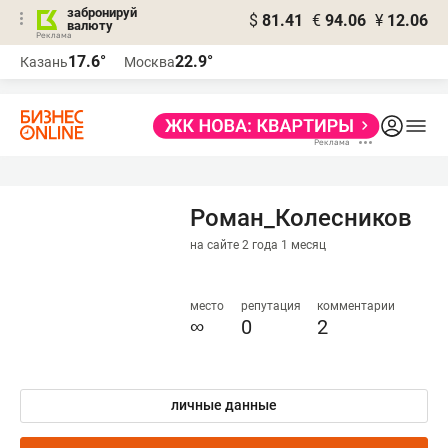
забронируй
$
81.41
€
94.06
¥
12.06
валюту
17.6°
22.9°
Казань
Москва
Роман_Колесников
на сайте 2 года 1 месяц
место
репутация
комментарии
∞
0
2
личные данные