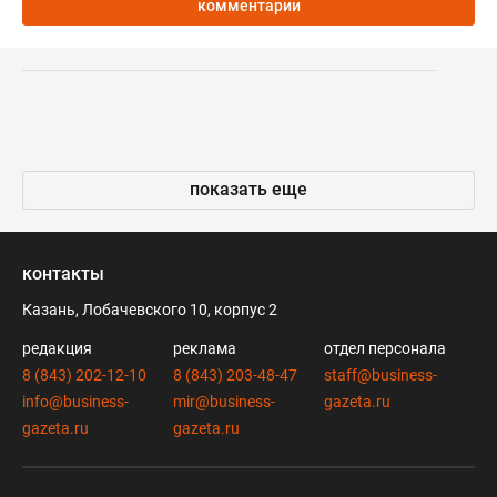
комментарии
показать еще
контакты
Казань, Лобачевского 10, корпус 2
редакция
реклама
отдел персонала
8 (843) 202-12-10
8 (843) 203-48-47
staff@business-
info@business-
mir@business-
gazeta.ru
gazeta.ru
gazeta.ru