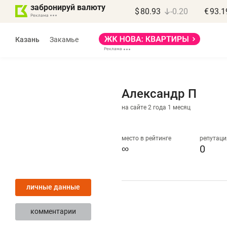
забронируй валюту
$
80.93
-0.20
€
93.1
Казань
Закамье
Александр П
на сайте 2 года 1 месяц
Марат Арсланов
«КирпичХолдинг»
место в рейтинге
репутаци
∞
0
«Главная задача
«Мам
девелопера – найти
помо
личные данные
правильный продукт»
от бо
себя
комментарии
Девелопер из топ-10* застройщиков
Башкортостана входит в Татарстан
Наследн