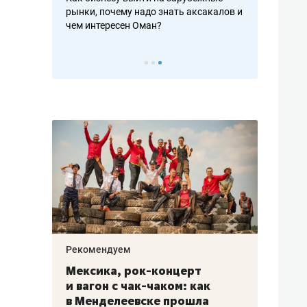
рафакте,
рынки, почему надо знать аксакалов и
о трехкратно
кредитов
чем интересен Оман?
клиентах и ч
Рекомендуем
Рекоме
ой
Мексика, рок-концерт
«Прор
и вагон с чак-чаком: как
30 ме
еским
в Менделеевске прошла
лечит