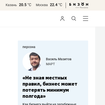
20.5
°С
22.4
°С
Казань
Москва
персона
еменова
Василь Мазитов
»
МАРТ
а: работа
«Не зная местных
«Мне лу
ечься
правил, бизнес может
не зара
вствовать
потерять минимум
чем пот
полгода»
репутац
пошиву
Как бизнесу выйти на зарубежные
Владелец от