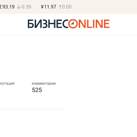
€
93.19
-0.39
¥
11.97
0.00
Роман Ободец
Дарья С
«Готовые решения»
«Бросско
епутация
комментарии
525
«Мне лучше
«Мама говорил
не заработать вообще,
помогает отвл
чем потерять
от болезни, чу
репутацию»
себя живой»
Владелец отделочной фирмы
Наследница бизнеса по 