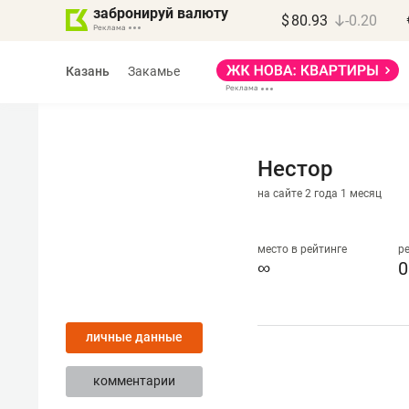
забронируй валюту
$
80.93
-0.20
Казань
Закамье
Нестор
на сайте 2 года 1 месяц
Василь Мазитов
МАРТ
место в рейтинге
р
∞
0
«Не зная местных
правил, бизнес может
личные данные
потерять минимум
полгода»
комментарии
Как бизнесу выйти на зарубежные