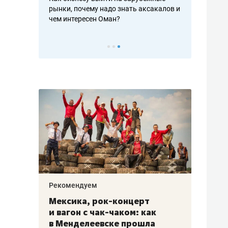
рафакте,
рынки, почему надо знать аксакалов и
о трехкратно
кредитов
чем интересен Оман?
клиентах и ч
Рекомендуем
Рекоме
ой
Мексика, рок-концерт
«Прор
и вагон с чак-чаком: как
30 ме
еским
в Менделеевске прошла
лечит