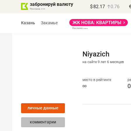
забронируй валюту
$
82.17
0.76
Казань
Закамье
Niyazich
на сайте 9 лет 6 месяцев
Василь Мазитов
МАРТ
место в рейтинге
р
∞
0
«Не зная местных
правил, бизнес может
личные данные
потерять минимум
полгода»
комментарии
Как бизнесу выйти на зарубежные