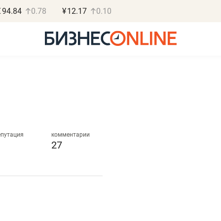
€
94.84
0.78
¥
12.17
0.10
Роман Ободец
Дарья С
«Готовые решения»
«Бросско
епутация
комментарии
27
«Мне лучше
«Мама говорил
не заработать вообще,
помогает отвл
чем потерять
от болезни, чу
репутацию»
себя живой»
Владелец отделочной фирмы
Наследница бизнеса по 