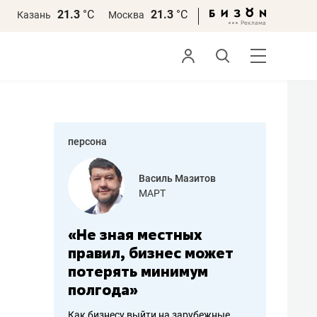
21.3
°С
21.3
°С
Казань
Москва
персона
еменова
Василь Мазитов
»
МАРТ
а: работа
«Не зная местных
«Мне лу
ечься
правил, бизнес может
не зара
вствовать
потерять минимум
чем пот
полгода»
репутац
пошиву
Как бизнесу выйти на зарубежные
Владелец от