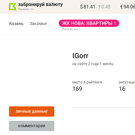
забронируй валюту
$
81.41
0.48
€
94.0
Казань
Закамье
IGorr
на сайте 2 года 1 месяц
Василь Мазитов
МАРТ
место в рейтинге
репутаци
169
16
«Не зная местных
«
правил, бизнес может
н
личные данные
потерять минимум
ч
полгода»
р
комментарии
Как бизнесу выйти на зарубежные
Вл