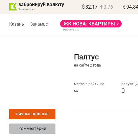
забронируй валюту
$
82.17
0.76
€
94.8
Казань
Закамье
Палтус
на сайте 2 года
Василь Мазитов
МАРТ
место в рейтинге
репутаци
∞
0
«Не зная местных
«
правил, бизнес может
н
личные данные
потерять минимум
ч
полгода»
р
комментарии
Как бизнесу выйти на зарубежные
Вл