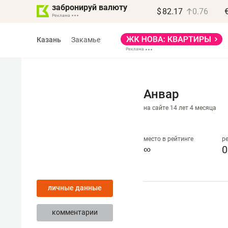
забронируй валюту
$
82.17
0.76
Казань
Закамье
Анвар
на сайте 14 лет 4 месяца
Василь Мазитов
МАРТ
место в рейтинге
р
∞
0
«Не зная местных
правил, бизнес может
личные данные
потерять минимум
полгода»
комментарии
Как бизнесу выйти на зарубежные