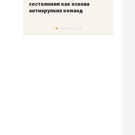
«Гонка Героев»
Казан