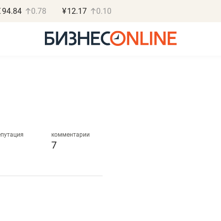
€
94.84
0.78
¥
12.17
0.10
Роман Ободец
Дарья С
«Готовые решения»
«Бросско
епутация
комментарии
7
«Мне лучше
«Мама говорил
не заработать вообще,
помогает отвл
чем потерять
от болезни, чу
репутацию»
себя живой»
Владелец отделочной фирмы
Наследница бизнеса по 