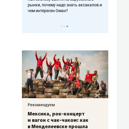
рафакте,
рынки, почему надо знать аксакалов и
о трехкратно
кредитов
чем интересен Оман?
клиентах и ч
Рекомендуем
Рекоме
ой
Мексика, рок-концерт
«Прор
и вагон с чак-чаком: как
30 ме
еским
в Менделеевске прошла
лечит