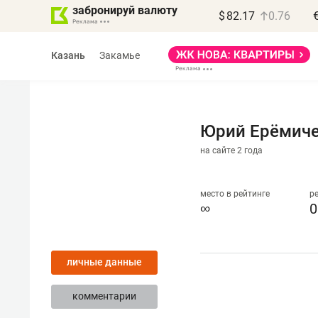
забронируй валюту
$
82.17
0.76
Казань
Закамье
Юрий Ерёмич
на сайте 2 года
Василь Мазитов
МАРТ
место в рейтинге
р
∞
0
«Не зная местных
правил, бизнес может
личные данные
потерять минимум
полгода»
комментарии
Как бизнесу выйти на зарубежные