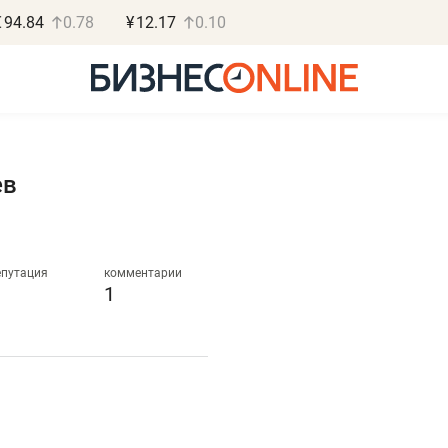
€
94.84
0.78
¥
12.17
0.10
ев
Роман Ободец
Дарья С
«Готовые решения»
«Бросско
епутация
комментарии
1
«Мне лучше
«Мама говорил
не заработать вообще,
помогает отвл
чем потерять
от болезни, чу
репутацию»
себя живой»
Владелец отделочной фирмы
Наследница бизнеса по 