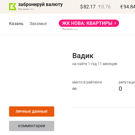
забронируй валюту
$
82.17
0.76
€
94.8
Казань
Закамье
Вадик
на сайте 1 год 11 месяцев
Василь Мазитов
Роман Об
МАРТ
«Готовые
место в рейтинге
репутаци
∞
0
«Не зная местных
«Мне лучше
правил, бизнес может
не заработать 
личные данные
потерять минимум
чем потерять
полгода»
репутацию»
комментарии
Как бизнесу выйти на зарубежные
Владелец отделочной ф