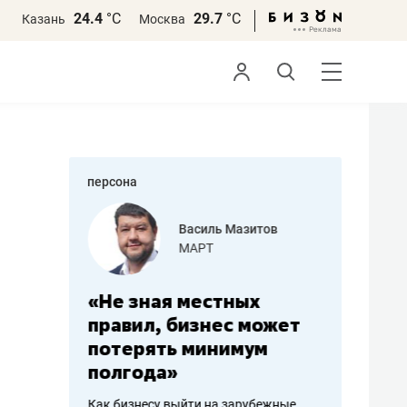
24.4
°С
29.7
°С
Казань
Москва
персона
еменова
Василь Мазитов
»
МАРТ
а: работа
«Не зная местных
«Мне лу
ечься
правил, бизнес может
не зара
вствовать
потерять минимум
чем пот
полгода»
репутац
пошиву
Как бизнесу выйти на зарубежные
Владелец от