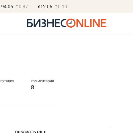
€
94.06
0.87
¥
12.06
0.10
Роман Ободец
Дарья С
«Готовые решения»
«Бросско
епутация
комментарии
8
«Мне лучше
«Мама говорил
не заработать вообще,
помогает отвл
чем потерять
от болезни, чу
репутацию»
себя живой»
показать еще
Владелец отделочной фирмы
Наследница бизнеса по 