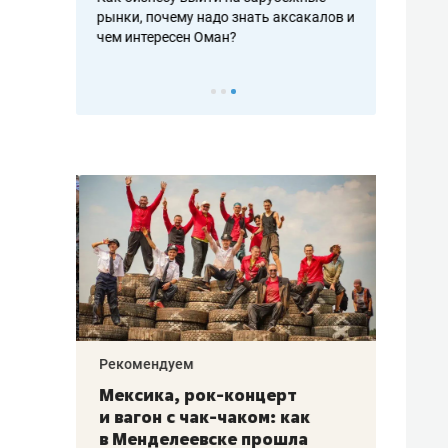
рафакте,
рынки, почему надо знать аксакалов и
о трехкратно
кредитов
чем интересен Оман?
клиентах и ч
Рекомендуем
Рекоме
ой
Мексика, рок-концерт
«Прор
и вагон с чак-чаком: как
30 ме
еским
в Менделеевске прошла
лечит