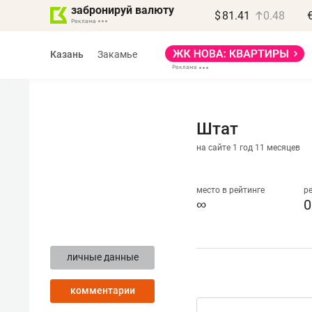
забронируй валюту
$
81.41
0.48
Казань
Закамье
Штат
на сайте 1 год 11 месяцев
Василь Мазитов
МАРТ
место в рейтинге
р
∞
0
«Не зная местных
правил, бизнес может
личные данные
потерять минимум
полгода»
комментарии
Как бизнесу выйти на зарубежные