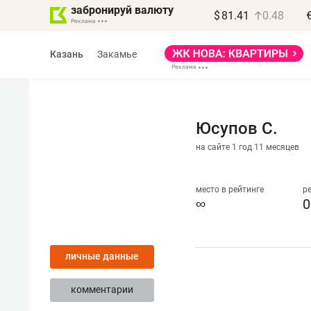
забронируй валюту
$
81.41
0.48
Казань
Закамье
Юсупов С.
на сайте 1 год 11 месяцев
Василь Мазитов
МАРТ
место в рейтинге
р
∞
0
«Не зная местных
правил, бизнес может
личные данные
потерять минимум
полгода»
комментарии
Как бизнесу выйти на зарубежные