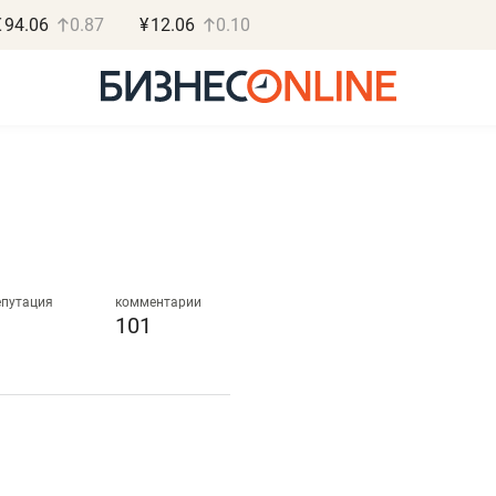
€
94.06
0.87
¥
12.06
0.10
Роман Ободец
Дарья С
«Готовые решения»
«Бросско
епутация
комментарии
101
«Мне лучше
«Мама говорил
не заработать вообще,
помогает отвл
чем потерять
от болезни, чу
репутацию»
себя живой»
Владелец отделочной фирмы
Наследница бизнеса по 