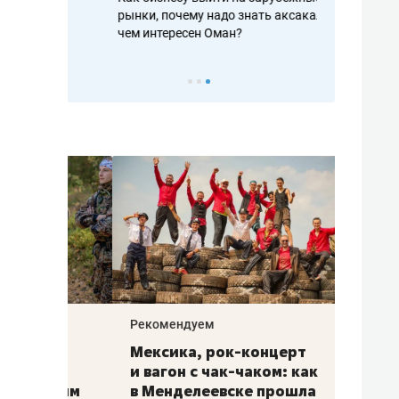
рафакте,
рынки, почему надо знать аксакалов и
о трехкратно
кредитов
чем интересен Оман?
клиентах и ч
Рекомендуем
Рекоме
ой
Мексика, рок-концерт
«Прор
и вагон с чак-чаком: как
30 ме
еским
в Менделеевске прошла
лечит