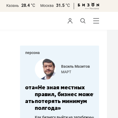
28.4
°С
31.5
°С
Казань
Москва
персона
еменова
Василь Мазитов
»
МАРТ
а: работа
«Не зная местных
«Мне лу
ечься
правил, бизнес может
не зара
вствовать
потерять минимум
чем пот
полгода»
репутац
пошиву
Как бизнесу выйти на зарубежные
Владелец от