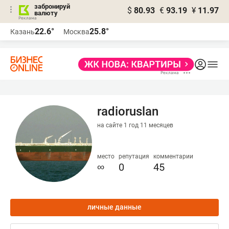
забронируй
$
80.93
€
93.19
¥
11.97
валюту
22.6°
25.8°
Казань
Москва
radioruslan
на сайте 1 год 11 месяцев
место
репутация
комментарии
∞
0
45
личные данные