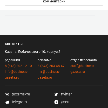
комментарии
контакты
Казань, Лобачевского 10, корпус 2
редакция
реклама
отдел персонала
8 (843) 202-12-10
8 (843) 203-48-47
staff@business-
info@business-
mir@business-
gazeta.ru
gazeta.ru
gazeta.ru
вконтакте
twitter
telegram
дзен