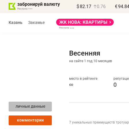
забронируй валюту
$
82.17
0.76
€
94.8
Казань
Закамье
Весенняя
на сайте 1 год 10 месяцев
Василь Мазитов
МАРТ
место в рейтинге
репутаци
∞
0
«Не зная местных
«
правил, бизнес может
н
личные данные
потерять минимум
ч
полгода»
р
комментарии
7 уникальных преимуществ тротуарн
Как бизнесу выйти на зарубежные
Вл