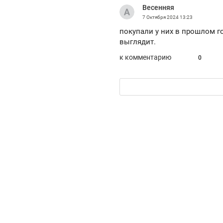
Весенняя
рынки, почему надо знать аксакалов и
о 
чем интересен Оман?
7 Октября 2024
13:23
кл
покупали у них в прошлом г
выглядит.
к комментарию
0
Рекомендуем
Рекомендуем
Как ГК «МИР ГРУПП» и ВТБ
150 камер 
создают оазис жилого
ID вместо 
комфорта под Казанью
безопаснос