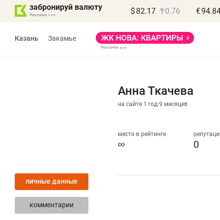
забронируй валюту
$
82.17
0.76
€
94.8
Казань
Закамье
Анна Ткачева
на сайте 1 год 9 месяцев
Василь Мазитов
МАРТ
место в рейтинге
репутаци
∞
0
«Не зная местных
«
правил, бизнес может
н
личные данные
потерять минимум
ч
полгода»
р
комментарии
Как бизнесу выйти на зарубежные
Вл