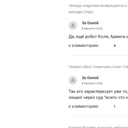
Легенда следствия возвращается в
месседж Сберу
За баней
8 Августа
14:22
Да, ещё робот Коля, Армата 
к комментарию
4
Генерал Айрат Ахметшин станет г
За баней
8 Августа
14:20
Так его характеризует уже т
лишил через суд "всего что
к комментарию
1
Камила Валиева получила нейтральн