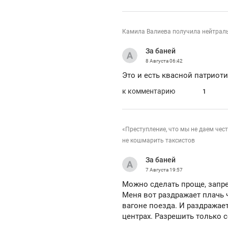
Камила Валиева получила нейтральн
За баней
8 Августа
06:42
Это и есть квасной патриот
к комментарию
1
«Преступление, что мы не даем че
не кошмарить таксистов
За баней
7 Августа
19:57
Можно сделать проще, запре
Меня вот раздражает плачь 
вагоне поезда. И раздражает
центрах. Разрешить только 