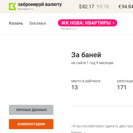
забронируй валюту
$
82.17
0.76
€
94.8
Казань
Закамье
За баней
на сайте 1 год 9 месяцев
Василь Мазитов
МАРТ
место в рейтинге
репутаци
13
171
«Не зная местных
«
правил, бизнес может
н
личные данные
потерять минимум
ч
полгода»
р
комментарии
«Я бы посоветовал сделать два пра
Как бизнесу выйти на зарубежные
Вл
Берии…»