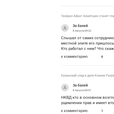
Генерал Айрат Ахметшин станет г
За баней
8 Августа
09:22
Слышал от самих сотруднико
местной элите его пришлось 
Кто работал с ним? Что скаж
к комментарию
6
Казанский след в деле Ксении Разу
За баней
8 Августа
06:51
НКВД кто в основном возгла
ущемлении прав и имеет вт
к комментарию
1