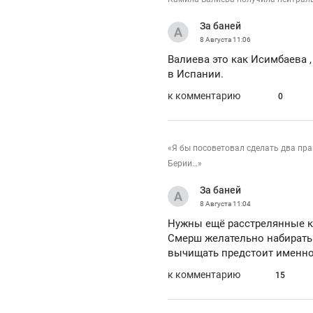
За баней
8 Августа
11:06
Валиева это как Исимбаева ,
в Испании.
к комментарию
0
«Я бы посоветовал сделать два пра
Берии…»
За баней
8 Августа
11:04
Нужны ещё расстрелянные к
Смерш желательно набирать 
вычищать предстоит именно
к комментарию
15