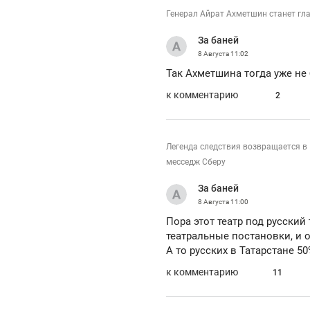
Генерал Айрат Ахметшин станет г
За баней
8 Августа
11:02
Так Ахметшина тогда уже не
к комментарию
2
Легенда следствия возвращается в
месседж Сберу
За баней
8 Августа
11:00
Пора этот театр под русский 
театральные постановки, и оп
А то русских в Татарстане 50
к комментарию
11