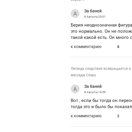
рынки, почему надо знать аксакалов и
о 
чем интересен Оман?
За баней
кл
8 Августа
20:01
Берия неоднозначная фигура
это нормально. Он не полож
такой какой есть. Он много
к комментарию
8
Легенда следствия возвращается в
месседж Сберу
За баней
8 Августа
14:59
Вот , если бы тогда он перео
тогда это и было бы показат
Рекомендуем
Рекомендуем
Как ГК «МИР ГРУПП» и ВТБ
150 камер 
к комментарию
2
создают оазис жилого
ID вместо 
комфорта под Казанью
безопаснос