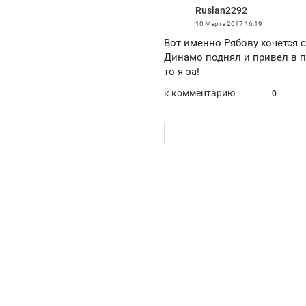
Ruslan2292
рынки, почему надо знать аксакалов и
о 
чем интересен Оман?
10 Марта 2017
16:19
кл
Вот именно Рябову хочется с
Динамо поднял и привел в п
то я за!
к комментарию
0
Рекомендуем
Рекомендуем
Как ГК «МИР ГРУПП» и ВТБ
150 камер 
создают оазис жилого
ID вместо 
комфорта под Казанью
безопаснос