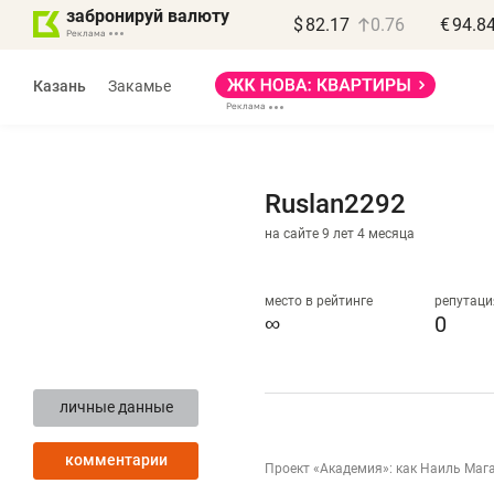
забронируй валюту
$
82.17
0.76
€
94.8
Казань
Закамье
Ruslan2292
на сайте 9 лет 4 месяца
Василь Мазитов
МАРТ
место в рейтинге
репутаци
∞
0
«Не зная местных
«
правил, бизнес может
н
личные данные
потерять минимум
ч
полгода»
р
комментарии
Проект «Академия»: как Наиль Маг
Как бизнесу выйти на зарубежные
Вл