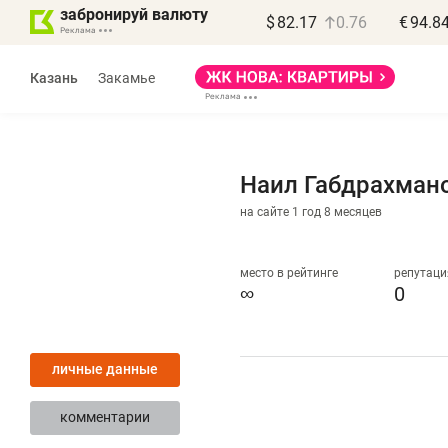
забронируй валюту
$
82.17
0.76
€
94.8
Казань
Закамье
Наил Габдрахман
на сайте 1 год 8 месяцев
Василь Мазитов
МАРТ
место в рейтинге
репутаци
∞
0
«Не зная местных
«
правил, бизнес может
н
личные данные
потерять минимум
ч
полгода»
р
комментарии
Как бизнесу выйти на зарубежные
Вл