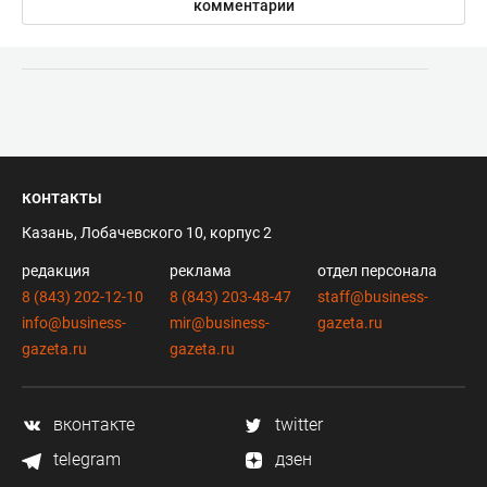
комментарии
контакты
Казань, Лобачевского 10, корпус 2
редакция
реклама
отдел персонала
8 (843) 202-12-10
8 (843) 203-48-47
staff@business-
info@business-
mir@business-
gazeta.ru
gazeta.ru
gazeta.ru
вконтакте
twitter
telegram
дзен