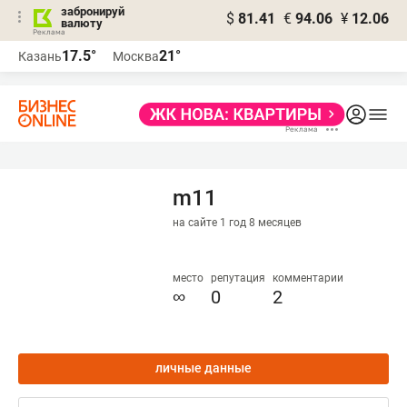
забронируй
$
81.41
€
94.06
¥
12.06
валюту
17.5°
21°
Казань
Москва
m11
на сайте 1 год 8 месяцев
место
репутация
комментарии
∞
0
2
личные данные