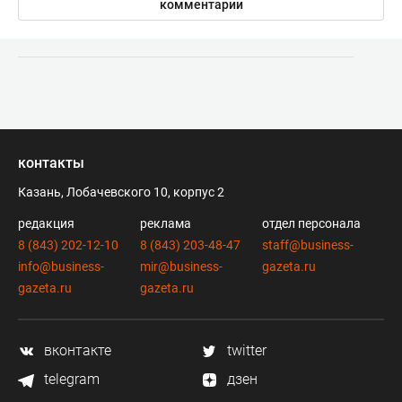
комментарии
контакты
Казань, Лобачевского 10, корпус 2
редакция
реклама
отдел персонала
8 (843) 202-12-10
8 (843) 203-48-47
staff@business-
info@business-
mir@business-
gazeta.ru
gazeta.ru
gazeta.ru
вконтакте
twitter
telegram
дзен