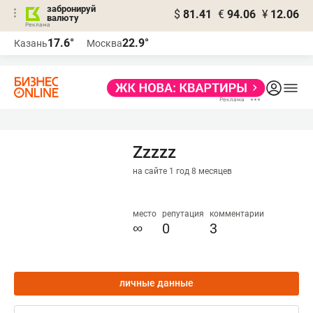
забронируй
$
81.41
€
94.06
¥
12.06
валюту
17.6°
22.9°
Казань
Москва
Zzzzz
на сайте 1 год 8 месяцев
место
репутация
комментарии
∞
0
3
личные данные