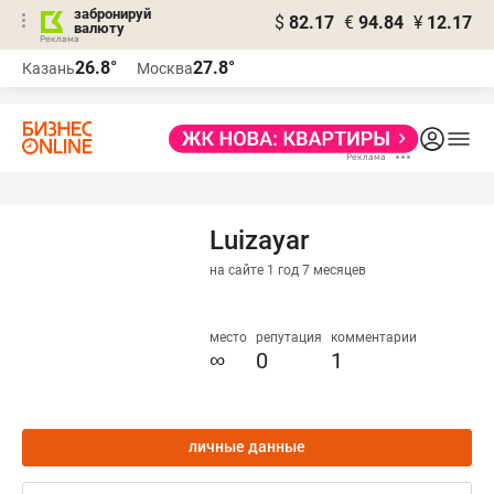
забронируй
$
82.17
€
94.84
¥
12.17
валюту
26.8°
27.8°
Казань
Москва
Luizayar
на сайте 1 год 7 месяцев
место
репутация
комментарии
∞
0
1
личные данные