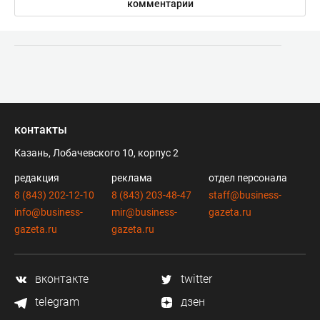
комментарии
контакты
Казань, Лобачевского 10, корпус 2
редакция
реклама
отдел персонала
8 (843) 202-12-10
8 (843) 203-48-47
staff@business-
info@business-
mir@business-
gazeta.ru
gazeta.ru
gazeta.ru
вконтакте
twitter
telegram
дзен