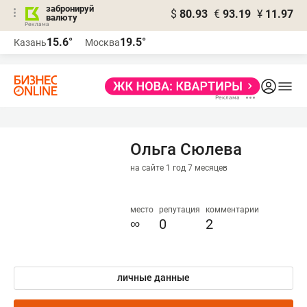
забронируй
$
80.93
€
93.19
¥
11.97
валюту
15.6°
19.5°
Казань
Москва
Ольга Сюлева
на сайте 1 год 7 месяцев
место
репутация
комментарии
∞
0
2
личные данные