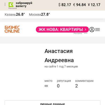
забронируй
$
82.17
€
94.84
¥
12.17
валюту
26.8°
27.8°
Казань
Москва
Анастасия
Андреевна
на сайте 1 год 7 месяцев
место
репутация
комментарии
∞
0
2
личные данные